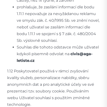
častěji, než 1x týdně, a zároveň
prohlašuje, že zasílání informací dle bodu
1.11.1 nepovažuje za nevyžádanou reklamu
ve smyslu zák. č. 40/1995 Sb. ve znění novel,
neboť uživatel se zasílám informací dle
bodu 1.11.1 ve spojení s § 7 zák. č. 480/2004
Sb. výslovně souhlasí.
Souhlas dle tohoto odstavce může uživatel
kdykoli písemně odvolat na
civis@aga-
letiste.cz
1.12 Poskytovatel používá v rámci zvyšování
kvality služeb, personalizace nabídky, sběru
anonymních dat a pro analytické účely ve své
prezentaci tzv. soubory cookie. Používáním
webu Uživatel souhlasí s použitím zmíněné
technologie.