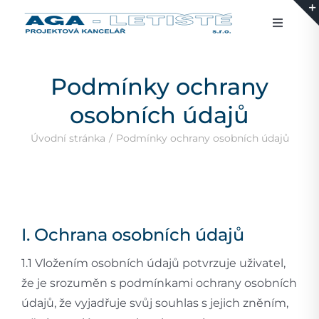
Přeskočit
na
Toggle
Navigati
obsah
O společnosti
Podmínky ochrany
Naše služby
osobních údajů
Úvodní stránka
Podmínky ochrany osobních údajů
Projekty
Kontakt
I. Ochrana osobních údajů
Čeština
1.1 Vložením osobních údajů potvrzuje uživatel,
že je srozuměn s podmínkami ochrany osobních
údajů, že vyjadřuje svůj souhlas s jejich zněním,